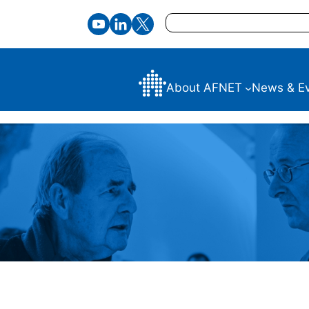
Search
About AFNET
News & E