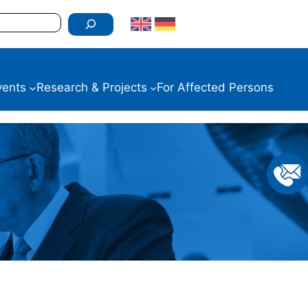
vents
Research & Projects
For Affected Persons