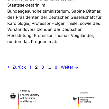
Staatssekretärin im
Bundesgesundheitsministerium, Sabine Dittmar,
des Präsidenten der Deutschen Gesellschaft für
Kardiologie, Professor Holger Thiele, sowie des
Vorstandsvorsitzenden der Deutschen
Herzstiftung, Professor Thomas Voigtländer,
runden das Programm ab.
Seite
Seite
Seite
Seite
←
Zurück
1
2
3
…
8
Weiter
→