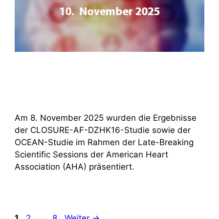
Am 8. November 2025 wurden die Ergebnisse
der CLOSURE-AF-DZHK16-Studie sowie der
OCEAN-Studie im Rahmen der Late-Breaking
Scientific Sessions der American Heart
Association (AHA) präsentiert.
Seite
Seite
Seite
1
2
…
8
Weiter
→