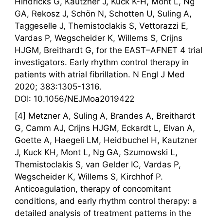
Hindricks G, Kautzner J, Kuck K-H, Mont L, Ng
GA, Rekosz J, Schön N, Schotten U, Suling A,
Taggeselle J, Themistoclakis S, Vettorazzi E,
Vardas P, Wegscheider K, Willems S, Crijns
HJGM, Breithardt G, for the EAST–AFNET 4 trial
investigators. Early rhythm control therapy in
patients with atrial fibrillation. N Engl J Med
2020; 383:1305-1316.
DOI: 10.1056/NEJMoa2019422
[4] Metzner A, Suling A, Brandes A, Breithardt
G, Camm AJ, Crijns HJGM, Eckardt L, Elvan A,
Goette A, Haegeli LM, Heidbuchel H, Kautzner
J, Kuck KH, Mont L, Ng GA, Szumowski L,
Themistoclakis S, van Gelder IC, Vardas P,
Wegscheider K, Willems S, Kirchhof P.
Anticoagulation, therapy of concomitant
conditions, and early rhythm control therapy: a
detailed analysis of treatment patterns in the