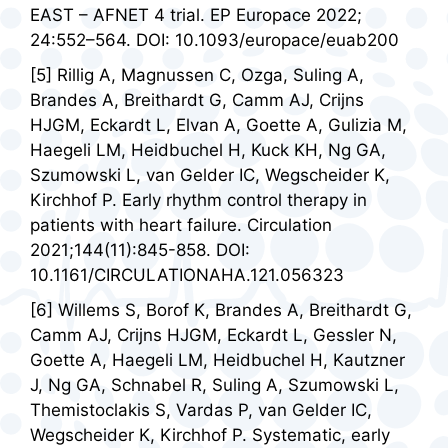
EAST – AFNET 4 trial. EP Europace 2022;
24:552–564. DOI: 10.1093/europace/euab200
[5] Rillig A, Magnussen C, Ozga, Suling A,
Brandes A, Breithardt G, Camm AJ, Crijns
HJGM, Eckardt L, Elvan A, Goette A, Gulizia M,
Haegeli LM, Heidbuchel H, Kuck KH, Ng GA,
Szumowski L, van Gelder IC, Wegscheider K,
Kirchhof P. Early rhythm control therapy in
patients with heart failure. Circulation
2021;144(11):845-858. DOI:
10.1161/CIRCULATIONAHA.121.056323
[6] Willems S, Borof K, Brandes A, Breithardt G,
Camm AJ, Crijns HJGM, Eckardt L, Gessler N,
Goette A, Haegeli LM, Heidbuchel H, Kautzner
J, Ng GA, Schnabel R, Suling A, Szumowski L,
Themistoclakis S, Vardas P, van Gelder IC,
Wegscheider K, Kirchhof P. Systematic, early