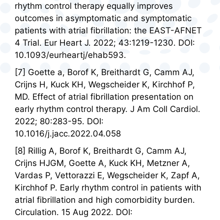
rhythm control therapy equally improves
outcomes in asymptomatic and symptomatic
patients with atrial fibrillation: the EAST-AFNET
4 Trial. Eur Heart J. 2022; 43:1219-1230. DOI:
10.1093/eurheartj/ehab593.
[7] Goette a, Borof K, Breithardt G, Camm AJ,
Crijns H, Kuck KH, Wegscheider K, Kirchhof P,
MD. Effect of atrial fibrillation presentation on
early rhythm control therapy. J Am Coll Cardiol.
2022; 80:283-95. DOI:
10.1016/j.jacc.2022.04.058
[8] Rillig A, Borof K, Breithardt G, Camm AJ,
Crijns HJGM, Goette A, Kuck KH, Metzner A,
Vardas P, Vettorazzi E, Wegscheider K, Zapf A,
Kirchhof P. Early rhythm control in patients with
atrial fibrillation and high comorbidity burden.
Circulation. 15 Aug 2022. DOI: