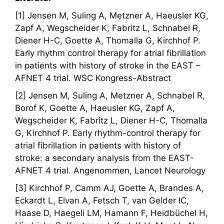
[1] Jensen M, Suling A, Metzner A, Haeusler KG,
Zapf A, Wegscheider K, Fabritz L, Schnabel R,
Diener H-C, Goette A, Thomalla G, Kirchhof P.
Early rhythm control therapy for atrial fibrillation
in patients with history of stroke in the EAST –
AFNET 4 trial. WSC Kongress-Abstract
[2] Jensen M, Suling A, Metzner A, Schnabel R,
Borof K, Goette A, Haeusler KG, Zapf A,
Wegscheider K, Fabritz L, Diener H-C, Thomalla
G, Kirchhof P. Early rhythm-control therapy for
atrial fibrillation in patients with history of
stroke: a secondary analysis from the EAST-
AFNET 4 trial. Angenommen, Lancet Neurology
[3] Kirchhof P, Camm AJ, Goette A, Brandes A,
Eckardt L, Elvan A, Fetsch T, van Gelder IC,
Haase D, Haegeli LM, Hamann F, Heidbüchel H,