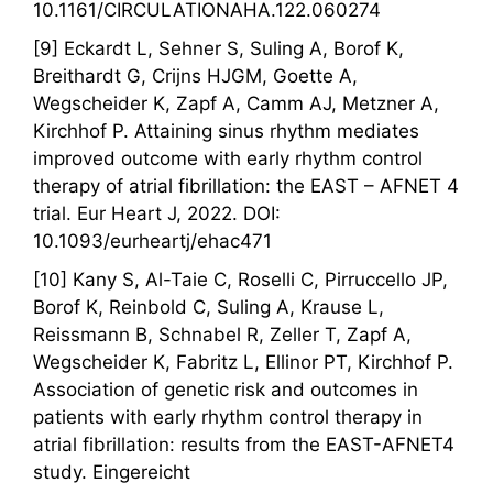
10.1161/CIRCULATIONAHA.122.060274
[9] Eckardt L, Sehner S, Suling A, Borof K,
Breithardt G, Crijns HJGM, Goette A,
Wegscheider K, Zapf A, Camm AJ, Metzner A,
Kirchhof P. Attaining sinus rhythm mediates
improved outcome with early rhythm control
therapy of atrial fibrillation: the EAST – AFNET 4
trial. Eur Heart J, 2022. DOI:
10.1093/eurheartj/ehac471
[10] Kany S, Al-Taie C, Roselli C, Pirruccello JP,
Borof K, Reinbold C, Suling A, Krause L,
Reissmann B, Schnabel R, Zeller T, Zapf A,
Wegscheider K, Fabritz L, Ellinor PT, Kirchhof P.
Association of genetic risk and outcomes in
patients with early rhythm control therapy in
atrial fibrillation: results from the EAST-AFNET4
study. Eingereicht