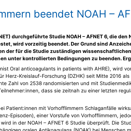
mmern beendet NOAH – AFN
ET) durchgeführte Studie NOAH – AFNET 6, die den Nu
et, wird vorzeitig beendet. Der Grund sind Anzeich
en der für die Studie zuständigen wissenschaftlich
n unter kontrollierten Bedingungen zu beenden. Erg
st Oral anticoagulants in patients with AHRE), wird vo
Herz-Kreislauf-Forschung (DZHK) seit Mitte 2016 als inv
te Zahl von 2538 randomisierten und mit Studienmedika
Teilnehmer:innen, dass sie zeitnah zu einer letzten reg
ei Patient:innen mit Vorhofflimmern Schlaganfälle wir
nz-Episoden), einer Vorstufe von Vorhofflimmern, jedo
ird in der NOAH – AFNET 6 Studie überprüft. Die Studi
ngigen oralen Antikoagulans (NOAK) bei Menschen mit