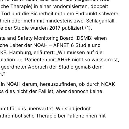
he Therapie) in einer randomisierten, doppelt
r Tod und die Sicherheit mit dem Endpunkt schwere
ahren oder mehr mit mindestens zwei Schlaganfall-
e der Studie wurden 2017 publiziert (1).
a and Safety Monitoring Board (DSMB) einen
iche Leiter der NOAH – AFNET 6 Studie und
E, Hamburg, erläutert: „Wir müssen auf die
lation bei Patienten mit AHRE nicht so wirksam ist,
in geordneter Abbruch der Studie gemäß dem
n.“
ng in NOAH darum, herauszufinden, ob durch NOAK-
s dies nicht der Fall ist, aber dennoch keine
mt für uns unerwartet. Wir sind jedoch
ithrombotische Therapie bei Patient:innen mit