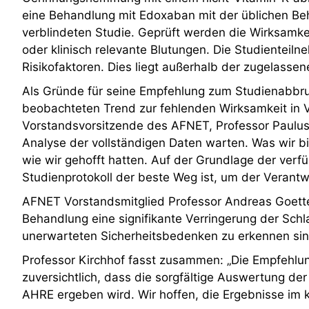
eine Behandlung mit Edoxaban mit der üblichen Beh
verblindeten Studie. Geprüft werden die Wirksamke
oder klinisch relevante Blutungen. Die Studientei
Risikofaktoren. Dies liegt außerhalb der zugelassen
Als Gründe für seine Empfehlung zum Studienabb
beobachteten Trend zur fehlenden Wirksamkeit in 
Vorstandsvorsitzende des AFNET, Professor Paulus
Analyse der vollständigen Daten warten. Was wir bis
wie wir gehofft hatten. Auf der Grundlage der ve
Studienprotokoll der beste Weg ist, um der Verant
AFNET Vorstandsmitglied Professor Andreas Goette
Behandlung eine signifikante Verringerung der Schlag
unerwarteten Sicherheitsbedenken zu erkennen sin
Professor Kirchhof fasst zusammen: „Die Empfehlu
zuversichtlich, dass die sorgfältige Auswertung de
AHRE ergeben wird. Wir hoffen, die Ergebnisse im