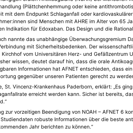
andlung (Plättchenhemmung oder keine antithrombotisc
it mit dem Endpunkt Schlaganfall oder kardiovaskuläre
lnehmer:innen sind Menschen mit AHRE im Alter von 65 J
en Indikation für Edoxaban. Das Design und die Rational
ruch nannte das unabhängige Überwachungsgremium Dat
Verbindung mit Sicherheitsbedenken. Der wissenschaftl
 Kirchhof vom Universitären Herz- und Gefäßzentrum UK
her wissen, deutet darauf hin, dass die orale Antikoagu
rfügbaren Informationen hat AFNET entschieden, dass e
wortung gegenüber unseren Patienten gerecht zu werde
, St. Vincenz-Krankenhaus Paderborn, erklärt: „Es gi
anfallrate erreicht werden kann. Sicher ist bereits, das
d.“
ng zur vorzeitigen Beendigung von NOAH – AFNET 6 kom
r Studiendaten robuste Informationen über die beste ant
 kommenden Jahr berichten zu können.“