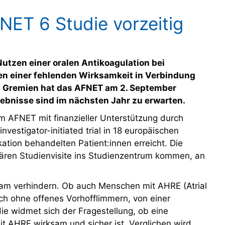
ET 6 Studie vorzeitig
tzen einer oralen Antikoagulation bei
en einer fehlenden Wirksamkeit in Verbindung
en Gremien hat das AFNET am 2. September
ebnisse sind im nächsten Jahr zu erwarten.
m AFNET mit finanzieller Unterstützung durch
estigator-initiated trial in 18 europäischen
tion behandelten Patient:innen erreicht. Die
ulären Studienvisite ins Studienzentrum kommen, an
ksam verhindern. Ob auch Menschen mit AHRE (Atrial
ch ohne offenes Vorhofflimmern, von einer
e widmet sich der Fragestellung, ob eine
 AHRE wirksam und sicher ist. Verglichen wird