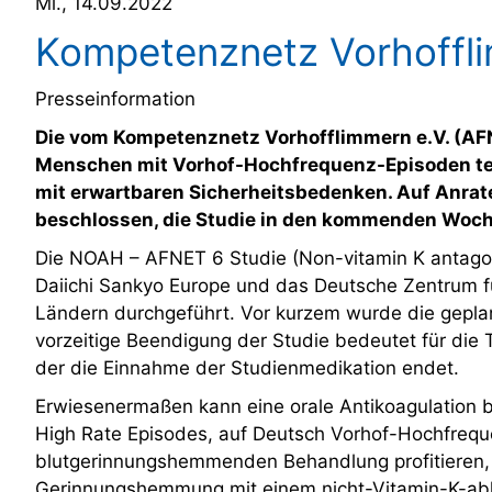
Mi., 14.09.2022
Kompetenznetz Vorhoffli
Presseinformation
Die vom Kompetenznetz Vorhofflimmern e.V. (AFN
Menschen mit Vorhof-Hochfrequenz-Episoden test
mit erwartbaren Sicherheitsbedenken. Auf Anrat
beschlossen, die Studie in den kommenden Woche
Die NOAH – AFNET 6 Studie (Non-vitamin K antagoni
Daiichi Sankyo Europe und das Deutsche Zentrum für 
Ländern durchgeführt. Vor kurzem wurde die geplan
vorzeitige Beendigung der Studie bedeutet für die 
der die Einnahme der Studienmedikation endet.
Erwiesenermaßen kann eine orale Antikoagulation b
High Rate Episodes, auf Deutsch Vorhof-Hochfreque
blutgerinnungshemmenden Behandlung profitieren, w
Gerinnungshemmung mit einem nicht-Vitamin-K-abhä