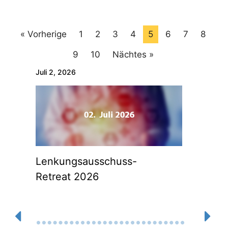
« Vorherige
1
2
3
4
5
6
7
8
9
10
Nächtes »
Juli 2, 2026
Juli 1,
Lenkungsausschuss-
FanB
Retreat 2026
Sais
Pade