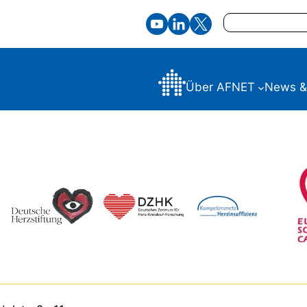
Suchen
Über AFNET
News &