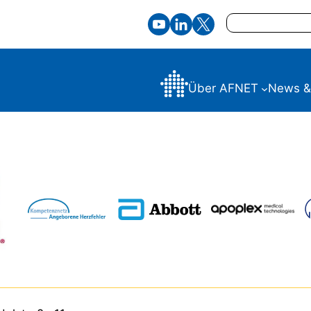
Suchen
Über AFNET
News &