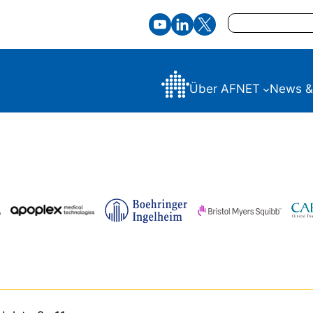
Suchen
Über AFNET
News &