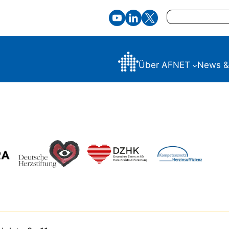
Suchen
Über AFNET
News &