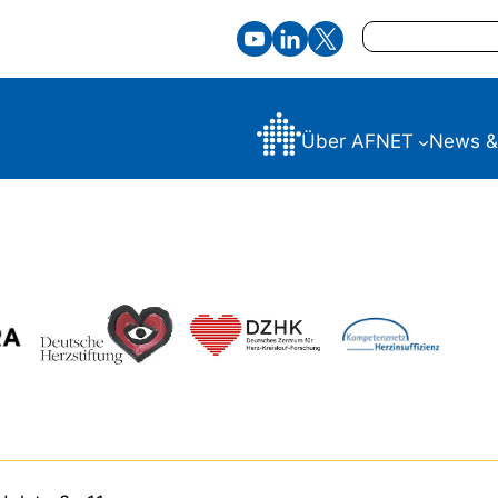
Suchen
Über AFNET
News &