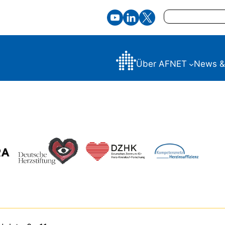
Suchen
Über AFNET
News &