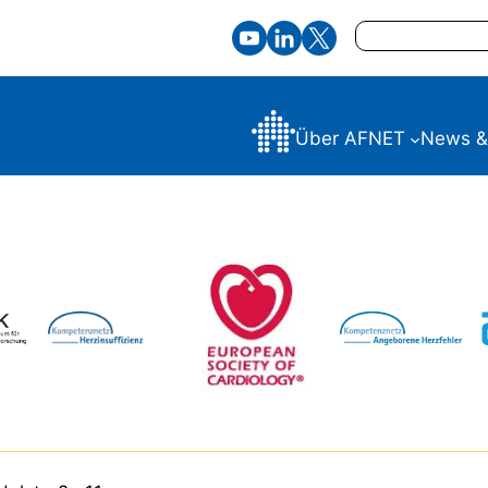
Suchen
Über AFNET
News &