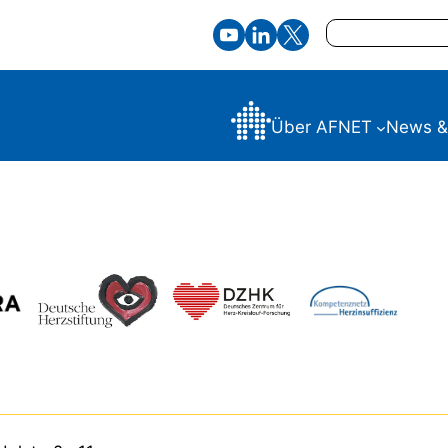
Suchen
Über AFNET
News &