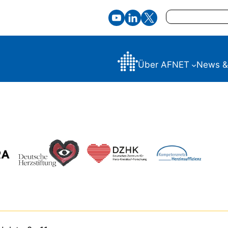
Suchen
Über AFNET
News &