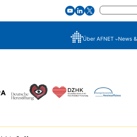
Suchen
Über AFNET
News &