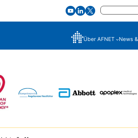
Suchen
Über AFNET
News &