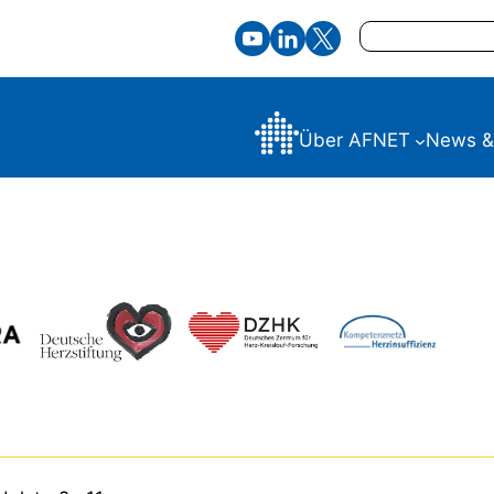
Suchen
Über AFNET
News &