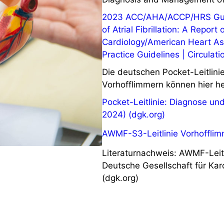
2023 ACC/AHA/ACCP/HRS Guid
of Atrial Fibrillation: A Repor
Cardiology/American Heart Ass
Practice Guidelines | Circulati
Die deutschen Pocket-Leitlin
Vorhofflimmern können hier h
Pocket-Leitlinie: Diagnose un
2024) (dgk.org)
AWMF-S3-Leitlinie Vorhoffli
Literaturnachweis: AWMF-Leitl
Deutsche Gesellschaft für Kar
(dgk.org)