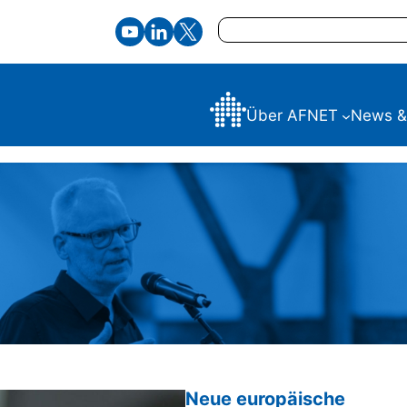
Suchen
Über AFNET
News &
Neue europäische